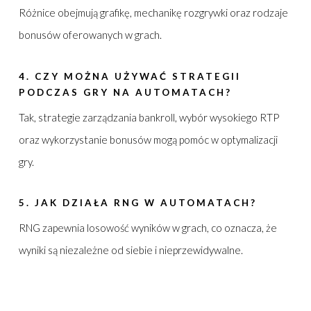
Różnice obejmują grafikę, mechanikę rozgrywki oraz rodzaje
bonusów oferowanych w grach.
4. CZY MOŻNA UŻYWAĆ STRATEGII
PODCZAS GRY NA AUTOMATACH?
Tak, strategie zarządzania bankroll, wybór wysokiego RTP
oraz wykorzystanie bonusów mogą pomóc w optymalizacji
gry.
5. JAK DZIAŁA RNG W AUTOMATACH?
RNG zapewnia losowość wyników w grach, co oznacza, że
wyniki są niezależne od siebie i nieprzewidywalne.