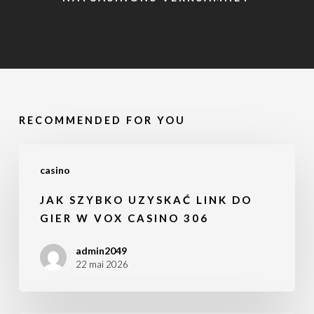
RECOMMENDED FOR YOU
casino
JAK SZYBKO UZYSKAĆ LINK DO
GIER W VOX CASINO 306
admin2049
22 mai 2026