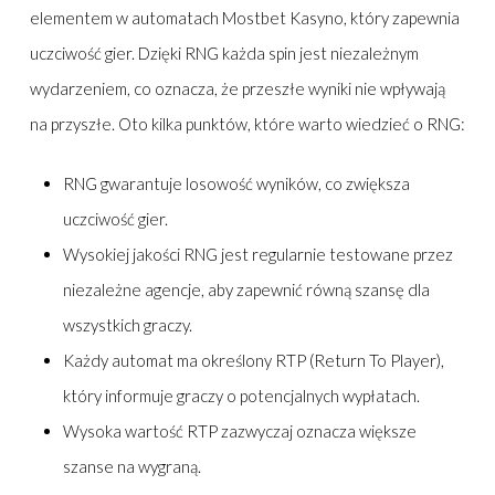
elementem w automatach Mostbet Kasyno, który zapewnia
uczciwość gier. Dzięki RNG każda spin jest niezależnym
wydarzeniem, co oznacza, że przeszłe wyniki nie wpływają
na przyszłe. Oto kilka punktów, które warto wiedzieć o RNG:
RNG gwarantuje losowość wyników, co zwiększa
uczciwość gier.
Wysokiej jakości RNG jest regularnie testowane przez
niezależne agencje, aby zapewnić równą szansę dla
wszystkich graczy.
Każdy automat ma określony RTP (Return To Player),
który informuje graczy o potencjalnych wypłatach.
Wysoka wartość RTP zazwyczaj oznacza większe
szanse na wygraną.